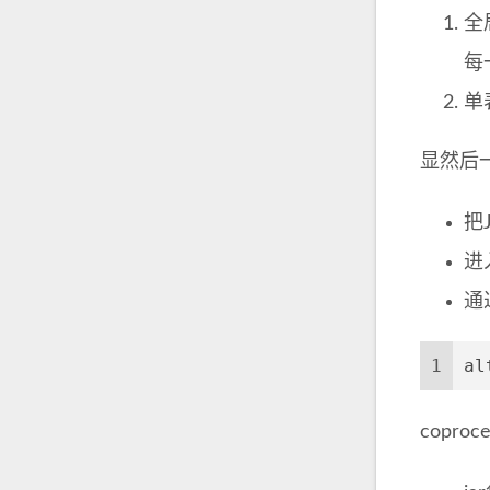
全
每
单
显然后一
把
进入
通
1
al
copro