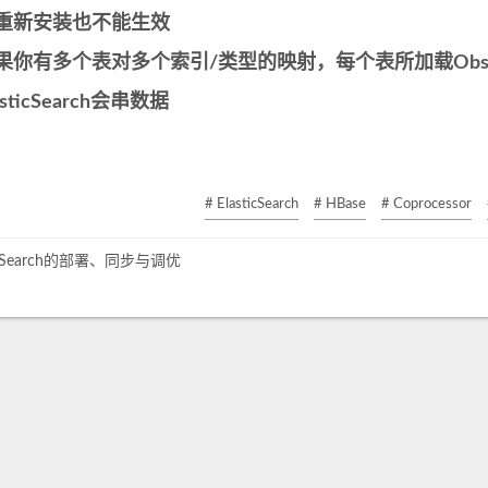
重新安装也不能生效
果你有多个表对多个索引/类型的映射，每个表所加载Obse
asticSearch会串数据
# ElasticSearch
# HBase
# Coprocessor
ticSearch的部署、同步与调优