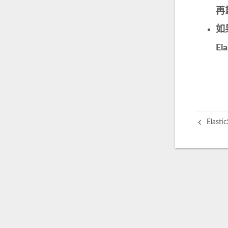
再
如
El
Elas