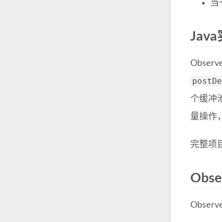
当
Jav
Obse
postDe
个缓冲
量操作，
完整项
Obs
Obse