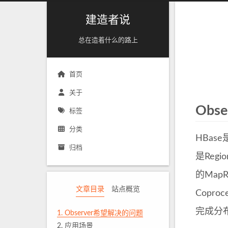
建造者说
总在造着什么的路上
首页
关于
Obs
标签
分类
HBas
归档
是Reg
的Map
文章目录
站点概览
Copr
完成分
1.
Observer希望解决的问题
2.
应用场景