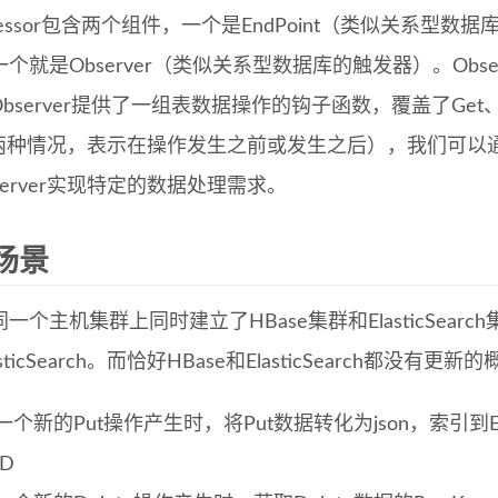
ocessor包含两个组件，一个是EndPoint（类似关系
个就是Observer（类似关系型数据库的触发器）。Obs
onObserver提供了一组表数据操作的钩子函数，覆盖了Get、P
st两种情况，表示在操作发生之前或发生之后），我们可
onServer实现特定的数据处理需求。
场景
一个主机集群上同时建立了HBase集群和ElasticSear
asticSearch。而恰好HBase和ElasticSearch都
一个新的Put操作产生时，将Put数据转化为json，索引到Elas
ID