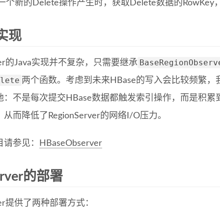
一个新的Delete操作产生时，获取Delete数据的RowKey，删除
a实现
BaseRegionObserv
rver的Java实现并不复杂，只需要继承
lete
两个函数。考虑到未来HBase的写入会比较频繁，我们利用
池：不是每次提交HBase数据都触发索引操作，而是积
从而降低了RegionServer的网络I/O压力。
目请参见：
HBaseObserver
erver的部署
rver提供了两种部署方式：