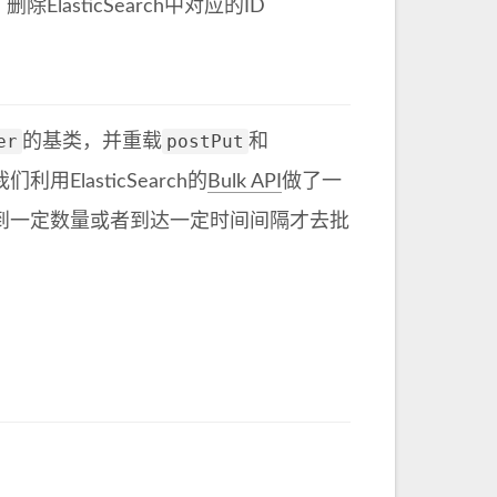
ElasticSearch中对应的ID
er
postPut
的基类，并重载
和
ElasticSearch的
Bulk API
做了一
累到一定数量或者到达一定时间间隔才去批