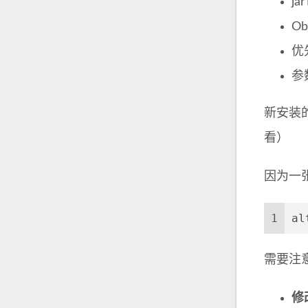
j
Ob
优
参
新安装的c
看）
因为一张
1
al
需要注意
修