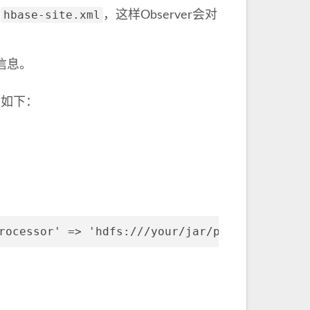
hbase-site.xml
改
，这样Observer会对
r信息。
骤如下：
rocessor' => 'hdfs:///your/jar/path/on/hdfs|c